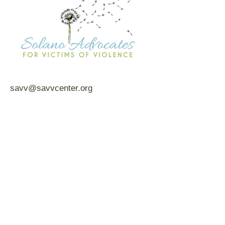
savv@savvcenter.org